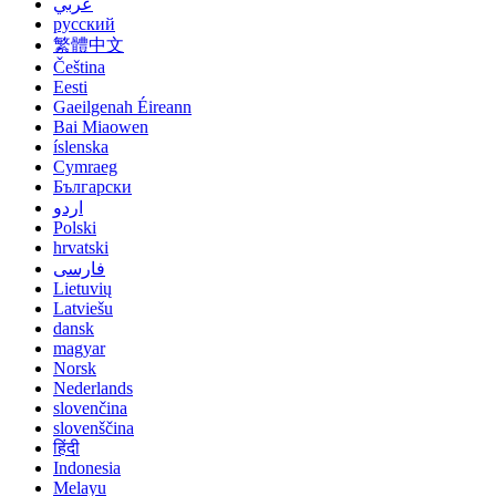
عربي
русский
繁體中文
Čeština
Eesti
Gaeilgenah Éireann
Bai Miaowen
íslenska
Cymraeg
Български
اردو
Polski
hrvatski
فارسی
Lietuvių
Latviešu
dansk
magyar
Norsk
Nederlands
slovenčina
slovenščina
हिंदी
Indonesia
Melayu