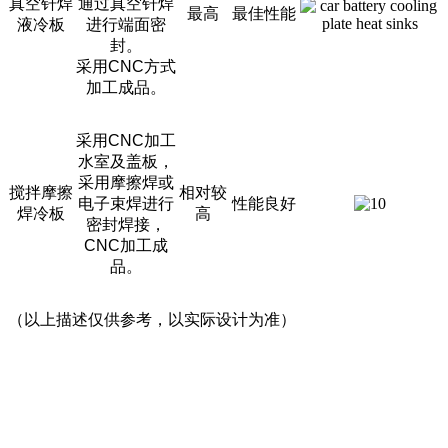
真空钎焊
通过真空钎焊
最高
最佳性能
液冷板
进行端面密
封。
采用CNC方式
加工成品。
采用CNC加工
水室及盖板，
采用摩擦焊或
搅拌摩擦
相对较
电子束焊进行
性能良好
焊冷板
高
密封焊接，
CNC加工成
品。
（以上描述仅供参考，以实际设计为准）