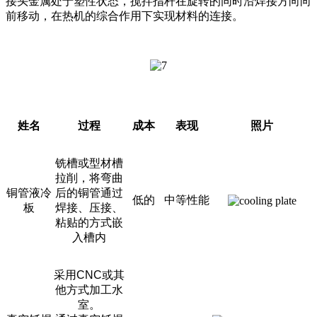
接头金属处于塑性状态，搅拌指杆在旋转的同时沿焊接方向向
前移动，在热机的综合作用下实现材料的连接。
姓名
过程
成本
表现
照片
铣槽或型材槽
拉削，将弯曲
铜管液冷
后的铜管通过
低的
中等性能
板
焊接、压接、
粘贴的方式嵌
入槽内
采用CNC或其
他方式加工水
室。