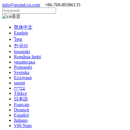
info@awind-cn.com
+86-769-89386135
语言
简体中文
English
ไทย
한국어
bosanski
România limbi
українська
Português
Svenska
Ελληνικά
suomi
עברית
Türkçe
日本語
Français
Deutsch
Español
Italiano
Việt Nam