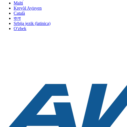
Malti
Kreyòl Ayisyen
Català
বাংলা
Srbija jezik (latinica)
O'zbek