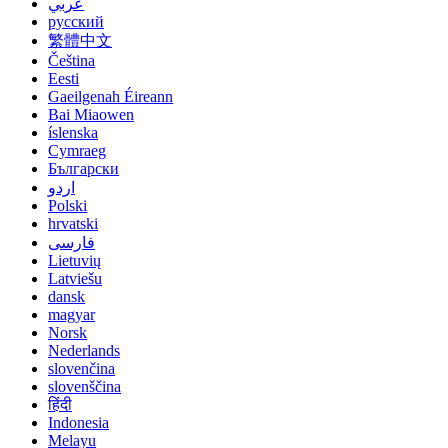
عربي
русский
繁體中文
Čeština
Eesti
Gaeilgenah Éireann
Bai Miaowen
íslenska
Cymraeg
Български
اردو
Polski
hrvatski
فارسی
Lietuvių
Latviešu
dansk
magyar
Norsk
Nederlands
slovenčina
slovenščina
हिंदी
Indonesia
Melayu