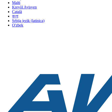
Malti
Kreyòl Ayisyen
Català
বাংলা
Srbija jezik (latinica)
O'zbek