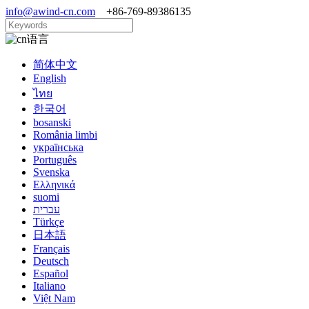
info@awind-cn.com
+86-769-89386135
语言
简体中文
English
ไทย
한국어
bosanski
România limbi
українська
Português
Svenska
Ελληνικά
suomi
עברית
Türkçe
日本語
Français
Deutsch
Español
Italiano
Việt Nam